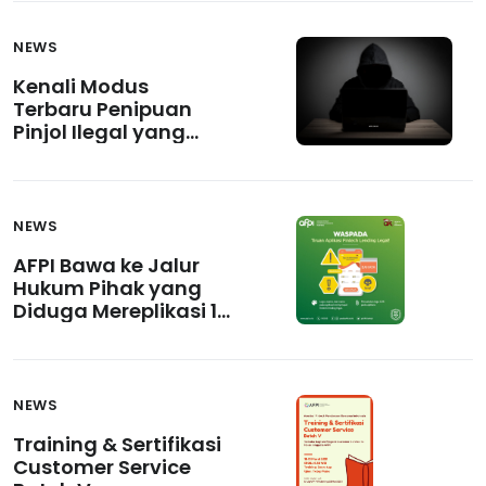
NEWS
Kenali Modus
Terbaru Penipuan
Pinjol Ilegal yang
Menjerat Korban
Hingga Jutaan
Rupiah
NEWS
AFPI Bawa ke Jalur
Hukum Pihak yang
Diduga Mereplikasi 17
Platform Pinjaman
Online Legal
NEWS
Training & Sertifikasi
Customer Service