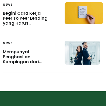
NEWS
Begini Cara Kerja
Peer To Peer Lending
yang Harus
Dipahami Lebih Dulu
NEWS
Mempunyai
Penghasilan
Sampingan dari
Fintech Pendanaan
Bersama untuk
Karyawan? Bisa!