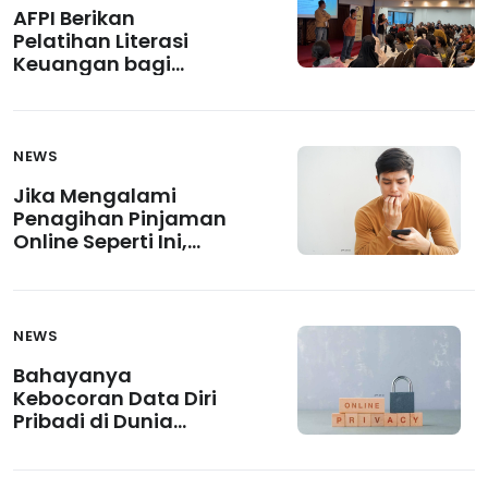
AFPI Berikan
Pelatihan Literasi
Keuangan bagi
Pekerja Migran
Indonesia di Hong
Kong
NEWS
Jika Mengalami
Penagihan Pinjaman
Online Seperti Ini,
Segera Laporkan!
NEWS
Bahayanya
Kebocoran Data Diri
Pribadi di Dunia
Maya