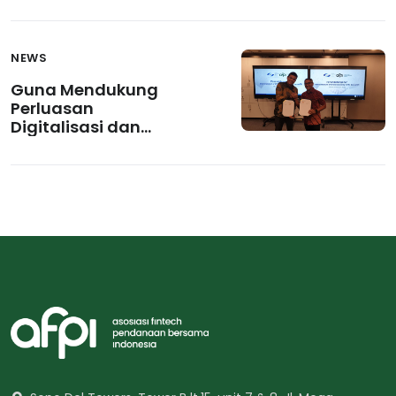
Usaha Karena Tanpa
Agunan
NEWS
Guna Mendukung
Perluasan
Digitalisasi dan
Meningkatkan
Dampak Ekonomi
Digital Bagi
Pembangunan, APJII
dan AFPI Jalin Kerja
Sama