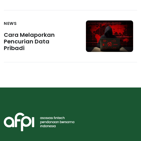
Asosiasi, dan Pelaku
Industri Fintech
Diskusikan Strategi
untuk Memperkuat
NEWS
Ekosistem Keuangan
Cara Melaporkan
Digital
Pencurian Data
Pribadi