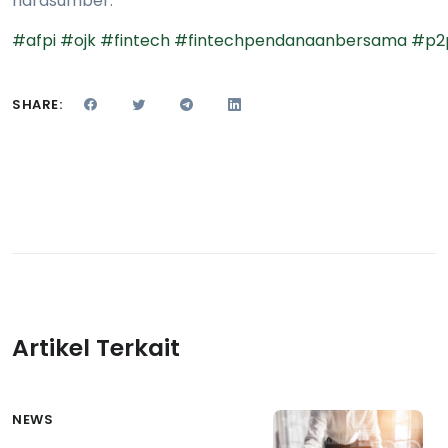
narasumber.
#afpi
#ojk
#fintech
#fintechpendanaanbersama
#p2
SHARE:
Artikel Terkait
NEWS