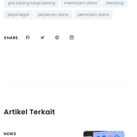
gali lubang tutup lubang
meminjam dana
berutang
pinjol ilegal
pinjaman dana
peminjam dana
SHARE:
Artikel Terkait
NEWS