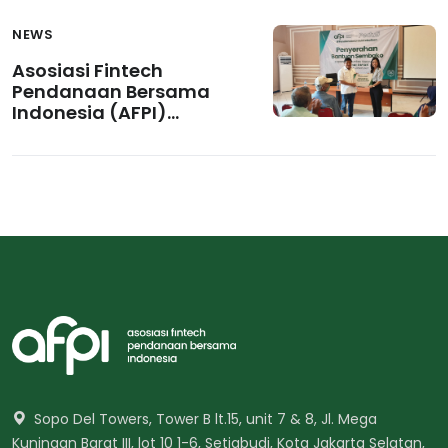
NEWS
Asosiasi Fintech
Pendanaan Bersama
Indonesia (AFPI)
Membuka Jalan
Keberlanjutan Sosial
di Malang Melalui
Inisiatif CSR
Sopo Del Towers, Tower B lt.15, unit 7 & 8, Jl. Mega
Kuningan Barat III, lot 10 1-6, Setiabudi, Kota Jakarta Selatan,