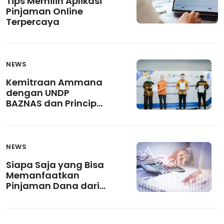
Tips Memilih Aplikasi
Pinjaman Online
Terpercaya
NEWS
Kemitraan Ammana
dengan UNDP
BAZNAS dan Principal
Untuk Pemulihan
COVID-19
NEWS
Siapa Saja yang Bisa
Memanfaatkan
Pinjaman Dana dari
Fintech Pendanaan?