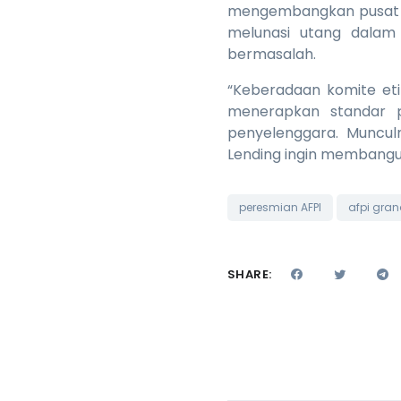
mengembangkan pusat da
melunasi utang dalam
bermasalah.
“Keberadaan komite eti
menerapkan standar p
penyelenggara. Muncul
Lending ingin membangun 
peresmian AFPI
afpi gra
SHARE: