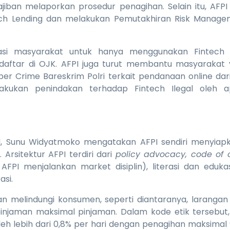
iban melaporkan prosedur penagihan. Selain itu, AFPI
ch Lending dan melakukan Pemutakhiran Risk Manageme
asi masyarakat untuk hanya menggunakan Fintech 
rdaftar di OJK. AFPI juga turut membantu masyaraka
r Crime Bareskrim Polri terkait pendanaan online dar
lakukan penindakan terhadap Fintech Ilegal oleh ap
, Sunu Widyatmoko mengatakan AFPI sendiri menyiapka
 Arsitektur AFPI terdiri dari
policy advocacy, code of 
AFPI menjalankan market disiplin), literasi dan eduka
asi.
an melindungi konsumen, seperti diantaranya, laranga
injaman maksimal pinjaman. Dalam kode etik tersebut
leh lebih dari 0,8% per hari dengan penagihan maksimal 9