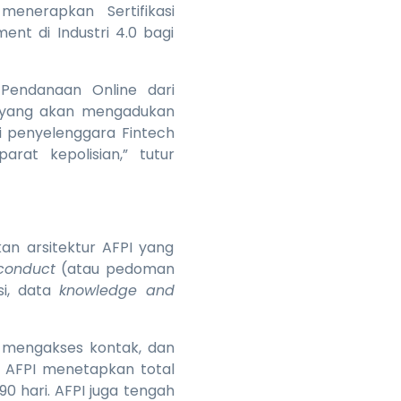
 menerapkan Sertifikasi
nt di Industri 4.0 bagi
Pendanaan Online dari
t yang akan mengadukan
i penyelenggara Fintech
arat kepolisian,” tutur
n arsitektur AFPI yang
conduct
(atau pedoman
si, data
knowledge and
n mengakses kontak, dan
, AFPI menetapkan total
0 hari. AFPI juga tengah