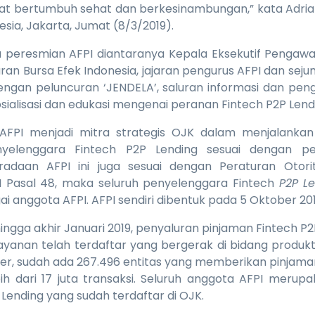
at bertumbuh sehat dan berkesinambungan,” kata Adria
sia, Jakarta, Jumat (8/3/2019).
a peresmian AFPI diantaranya Kepala Eksekutif Pengawa
jaran Bursa Efek Indonesia, jajaran pengurus AFPI dan seju
dengan peluncuran ‘JENDELA’, saluran informasi dan pe
osialisasi dan edukasi mengenai peranan Fintech P2P Len
 AFPI menjadi mitra strategis OJK dalam menjalankan
yelenggara Fintech P2P Lending sesuai dengan pe
eradaan AFPI ini juga sesuai dengan Peraturan Otor
II Pasal 48, maka seluruh penyelenggara Fintech
P2P L
i anggota AFPI. AFPI sendiri dibentuk pada 5 Oktober 201
ngga akhir Januari 2019, penyaluran pinjaman Fintech P2P
 layanan telah terdaftar yang bergerak di bidang produkt
ender, sudah ada 267.496 entitas yang memberikan pinjaman
h dari 17 juta transaksi. Seluruh anggota AFPI merup
Lending yang sudah terdaftar di OJK.