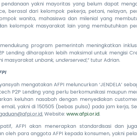
i pendanaan yakni mayoritas yang belum dapat meng
ce, berasal dari kelompok pekerja, petani, nelayan, pen
lompok wanita, mahasiswa dan milenial yang membu
 dan kelompok masyarakat lain yang membutuhkan p
ut mendukung program pemerintah meningkatkan inklus
 Lending diharapkan lebih maksimal untuk mengisi Cre
ani masyarakat
unbank, underserved
,” tutur Adrian.
FPI
ryansyah mengatakan AFPI meluncurkan ‘JENDELA’ sebag
tech P2P Lending yang perlu berkomunikasi maupun me
rkan keluhan nasabah dengan menyediakan customer s
email, yakni di 150505 (bebas pulsa) pada jam kerja, S
aduan@afpi.or.id.
Website:
www.afpi.or.id
.
ipatif, AFPI akan menerapkan standardisasi dan juga 
an oleh para anggota AFPI kepada konsumen, yakni pe