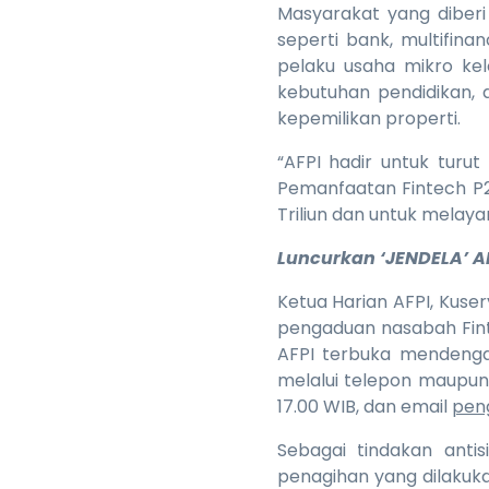
Masyarakat yang diber
seperti bank, multifinan
pelaku usaha mikro ke
kebutuhan pendidikan,
kepemilikan properti.
“AFPI hadir untuk tur
Pemanfaatan Fintech P2P
Triliun dan untuk melay
Luncurkan ‘JENDELA’ A
Ketua Harian AFPI, Kuse
pengaduan nasabah Fin
AFPI terbuka mendenga
melalui telepon maupun 
17.00 WIB, dan email
peng
Sebagai tindakan antis
penagihan yang dilakuk