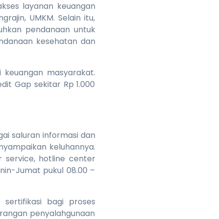
akses layanan keuangan
grajin, UMKM. Selain itu,
tuhkan pendanaan untuk
endanaan kesehatan dan
i keuangan masyarakat.
dit Gap sekitar Rp 1.000
ai saluran informasi dan
nyampaikan keluhannya.
ervice, hotline center
enin-Jumat pukul 08.00 –
sertifikasi bagi proses
larangan penyalahgunaan