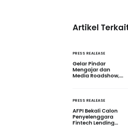
Artikel Terkai
PRESS REALEASE
Gelar Pindar
Mengajar dan
Media Roadshow,
Industri Pindar
Tingkatkan
Pengelolaan Risiko
dan Literasi Publik
PRESS REALEASE
AFPI Bekali Calon
Penyelenggara
Fintech Lending