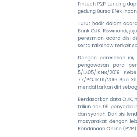
Fintech P2P Lending dap
gedung Bursa Efek Indone
Turut hadir dalam acar
Bank OJK, Riswinandi, ja
peresmian, acara diisi 
serta talkshow terkait s
Dengan peresmian ini,
pengawasan para pen
5/D.05/IKNB/2019. Keb
77/POJK.01/2016 Bab XI
mendaftarkan diri sebaga
Berdasarkan data OJK, hi
triliun dari 99 penyedia
dan syariah. Dari sisi l
masyarakat dengan lebi
Pendanaan Online (P2P) 