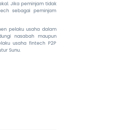
al. Jika peminjam tidak
tech sebagai peminjam
tmen pelaku usaha dalam
ndungi nasabah maupun
laku usaha fintech P2P
tur Sunu.