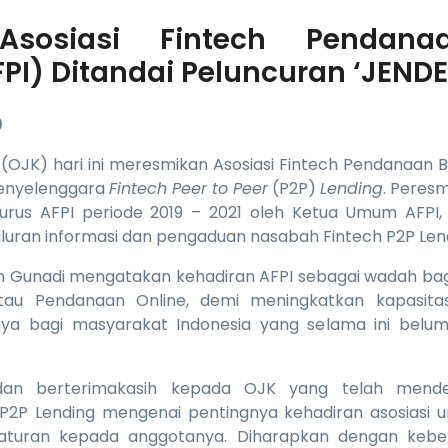
Asosiasi Fintech Pendan
PI) Ditandai Peluncuran ‘JENDE
9
(OJK) hari ini meresmikan Asosiasi Fintech Pendanaan 
penyelenggara
Fintech Peer to Peer
(P2P)
Lending
. Peresm
gurus AFPI periode 2019 – 2021 oleh Ketua Umum AFPI, 
aluran informasi dan pengaduan nasabah Fintech P2P Len
n Gunadi mengatakan kehadiran AFPI sebagai wadah bag
atau Pendanaan Online, demi meningkatkan kapasit
ya bagi masyarakat Indonesia yang selama ini belum 
dan berterimakasih kepada OJK yang telah mende
P2P Lending mengenai pentingnya kehadiran asosiasi u
uran kepada anggotanya. Diharapkan dengan keberad