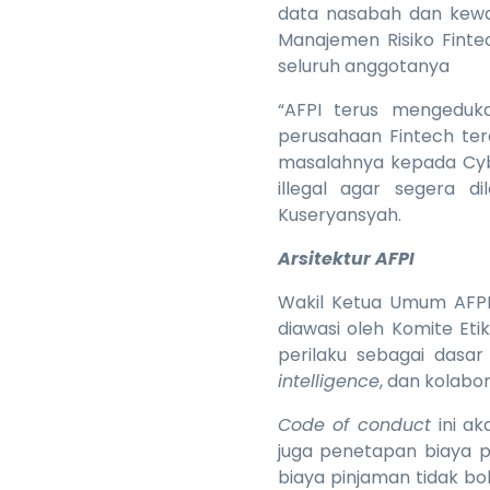
data nasabah dan kewaj
Manajemen Risiko Finte
seluruh anggotanya
“AFPI terus mengeduk
perusahaan Fintech te
masalahnya kepada Cybe
illegal agar segera di
Kuseryansyah.
Arsitektur AFPI
Wakil Ketua Umum AFPI
diawasi oleh Komite Etik.
perilaku sebagai dasar 
intelligence
, dan kolabor
Code of conduct
ini ak
juga penetapan biaya p
biaya pinjaman tidak bo